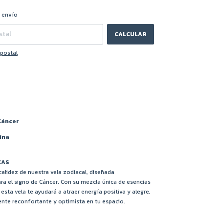
CAMBIAR CP
CP:
 envío
CALCULAR
 postal
Cáncer
ina
CAS
alidez de nuestra vela zodiacal, diseñada
ra el signo de Cáncer. Con su mezcla única de esencias
esta vela te ayudará a atraer energía positiva y alegre,
nte reconfortante y optimista en tu espacio.