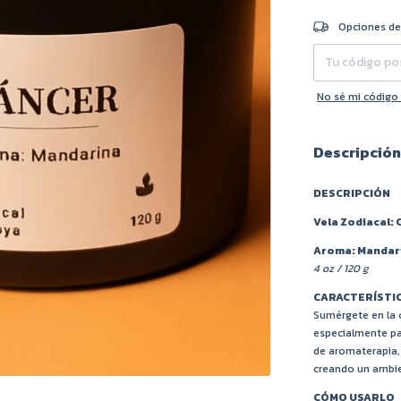
Entregas para el 
Opciones de
No sé mi código
Descripción
DESCRIPCIÓN
Vela Zodiacal: 
Aroma: Mandar
4 oz / 120 g
CARACTERÍSTI
Sumérgete en la c
especialmente pa
de aromaterapia, 
creando un ambie
CÓMO USARLO