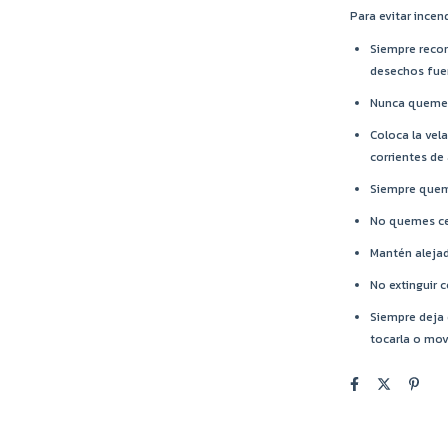
Para evitar incen
Siempre recor
desechos fuer
Nunca quemes 
Coloca la vela
corrientes de 
Siempre quema
No quemes cer
Mantén alejad
No extinguir 
Siempre deja 
tocarla o mov