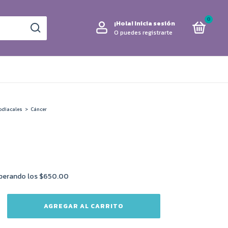
0
¡Hola!
Inicia sesión
O puedes registrarte
odiacales
>
Cáncer
perando los
$650.00