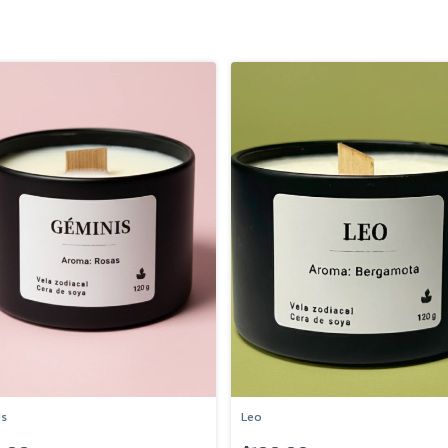
is
Leo