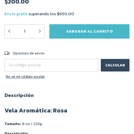
$200.00
Envío gratis
superando los
$650.00
CAMBIAR CP
Entregas para el CP:
Opciones de envío
CALCULAR
No sé mi código postal
Descripción
Vela Aromática: Rosa
Tamaño:
8 oz / 220g
Descripción: