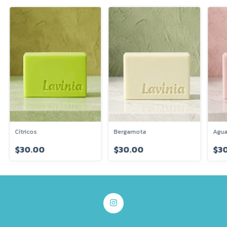
Cítricos
Bergamota
Agua
$30.00
$30.00
$3