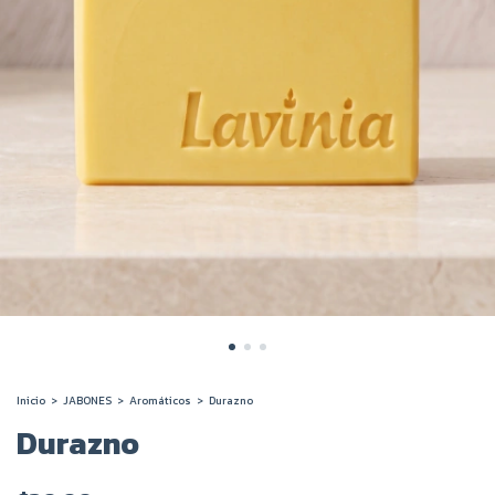
Inicio
>
JABONES
>
Aromáticos
>
Durazno
Durazno