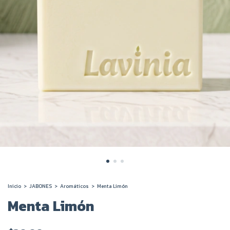
Inicio
>
JABONES
>
Aromáticos
>
Menta Limón
Menta Limón