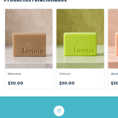
Manzana
Cítricos
Alba
$30.00
$30.00
$3