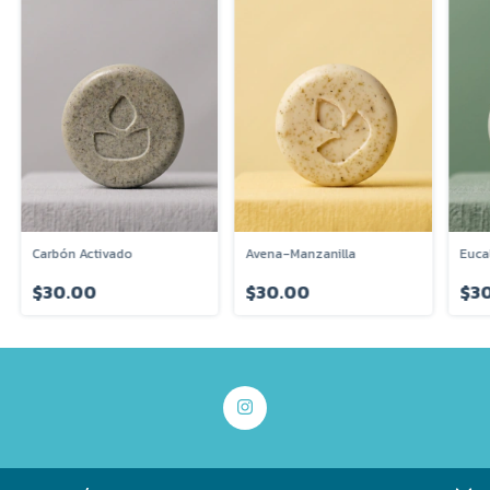
Carbón Activado
Avena-Manzanilla
Euca
$30.00
$30.00
$3