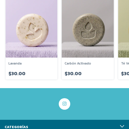
Lavanda
Carbón Activado
Té V
$30.00
$30.00
$3
CATEGORÍAS